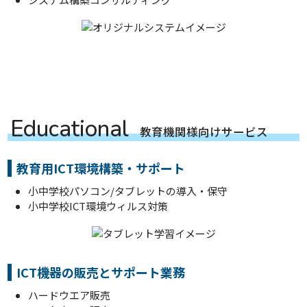
E
d
u
c
a
t
i
o
n
a
l
教
育
機
関
様
向
け
サ
ー
ビ
ス
教育用ICT環境構築・サポート
小中学校パソコン/タブレットの導入・保守
小中学校ICT環境ウィルス対策
ICT機器の販売とサポート業務
ハードウエア販売