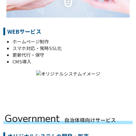
WEBサービス
ホームページ制作
スマホ対応・常時SSL化
更新代行・保守
CMS導入
G
o
v
e
r
n
m
e
n
t
自
治
体
様
向
け
サ
ー
ビ
ス