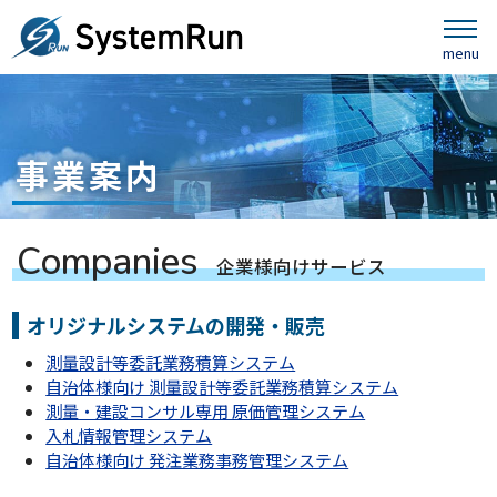
事業案内
C
o
m
p
a
n
i
e
s
企
業
様
向
け
サ
ー
ビ
ス
オリジナルシステムの開発・販売
測量設計等委託業務積算システム
自治体様向け 測量設計等委託業務積算システム
測量・建設コンサル専用 原価管理システム
入札情報管理システム
自治体様向け 発注業務事務管理システム