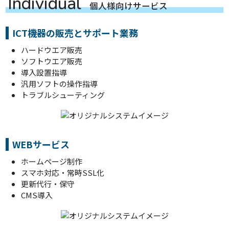
I
n
d
i
v
i
d
u
a
l
個
人
様
向
け
サ
ー
ビ
ス
ICT機器の販売とサポート業務
ハードウエア販売
ソフトウエア販売
導入設置指導
汎用ソフトの操作指導
トラブルシューティング
WEBサービス
ホームページ制作
スマホ対応・常時SSL化
更新代行・保守
CMS導入