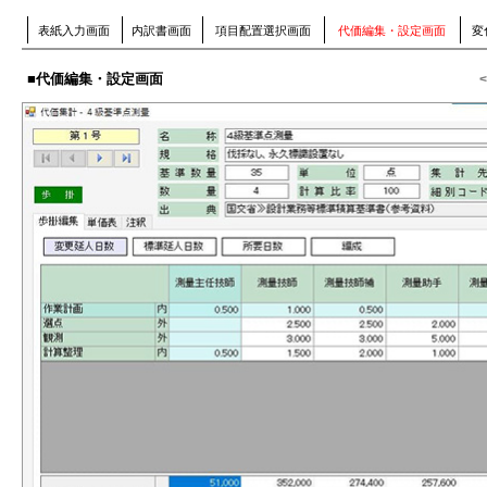
表紙入力画面
内訳書画面
項目配置選択画面
代価編集・設定画面
変
■代価編集・設定画面