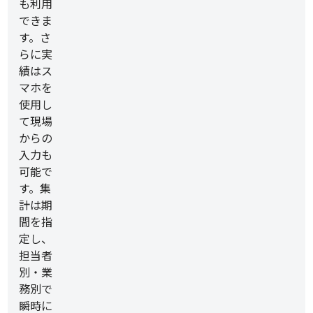
も利用
できま
す。さ
らに実
績はス
マホを
使用し
て現場
からの
入力も
可能で
す。集
計は期
間を指
定し、
担当者
別・業
務別で
瞬時に