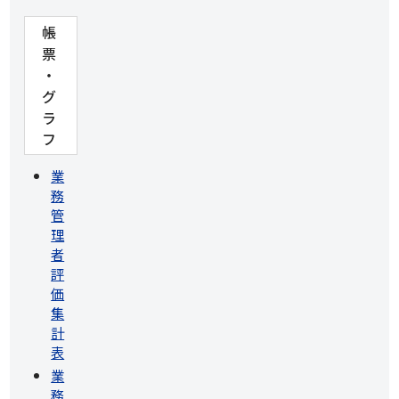
帳
票
・
グ
ラ
フ
業
務
管
理
者
評
価
集
計
表
業
務