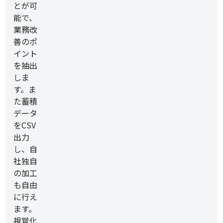
とが可
能で、
業務改
善のポ
イント
を抽出
しま
す。ま
た蓄積
データ
をCSV
出力
し、自
社独自
の加工
も自由
に行え
ます。
視覚化