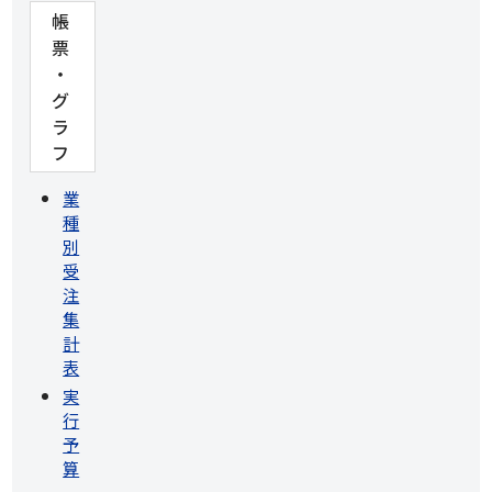
帳
票
・
グ
ラ
フ
業
種
別
受
注
集
計
表
実
行
予
算