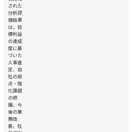
された
分析評
価結果
は、目
標利益
の達成
度に基
づいた
人事査
定、自
社の弱
点・強
化課題
の把
握、今
後の業
務改
善、社