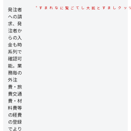
発注者
※各サンプル画面上でクリックしますと拡大してご覧になれます。
への請
求、発
注者か
らの入
金も時
系列で
確認可
能。業
務毎の
外注
費・旅
費交通
費・材
料費等
の経費
の登録
でより