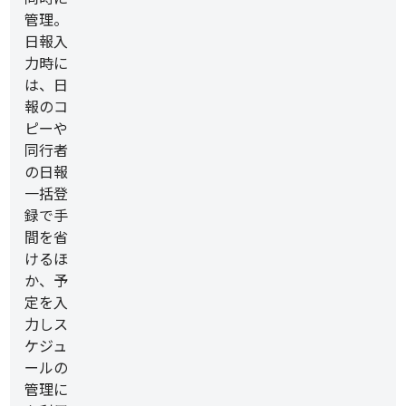
管理。
日報入
力時に
は、日
報のコ
ピーや
同行者
の日報
一括登
録で手
間を省
けるほ
か、予
定を入
力しス
ケジュ
ールの
管理に