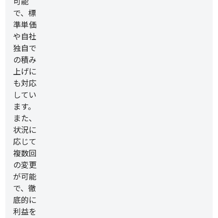
可能
で、標
準単価
や自社
独自で
の積み
上げに
も対応
してい
ます。
また、
状況に
応じて
複数回
の変更
が可能
で、徹
底的に
利益を