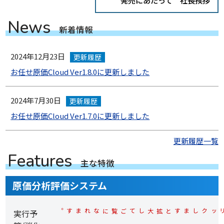
N
e
w
s
新
着
情
報
2024年12月23日
更新履歴
お任せ原価Cloud Ver1.8.0に更新しました
2024年7月30日
更新履歴
お任せ原価Cloud Ver1.7.0に更新しました
更新履歴一覧
F
e
a
t
u
r
e
s
主
な
特
徴
原価分析評価システム
実行予
※各サンプル画面上でクリックしますと拡大してご覧になれます。