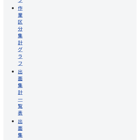
作
業
区
分
集
計
グ
ラ
フ
出
面
集
計
一
覧
表
出
面
集