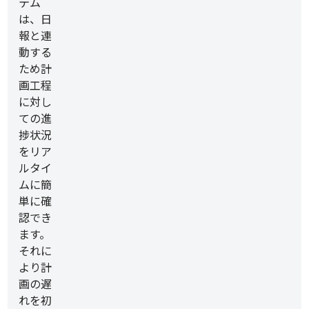
テム
は、日
報と連
動する
ため計
画工程
に対し
ての進
捗状況
をリア
ルタイ
ムに簡
単に確
認でき
ます。
それに
より計
画の遅
れを初