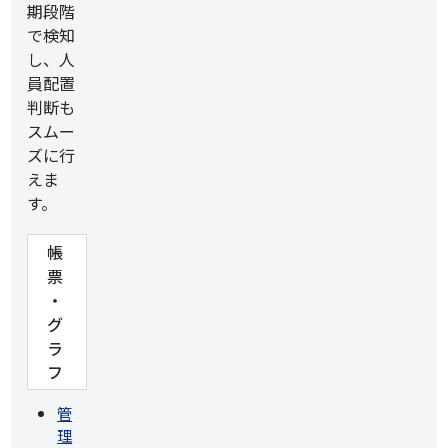
期段階
で検知
し、人
員配置
判断も
スムー
ズに行
えま
す。
帳
票
・
グ
ラ
フ
管
理