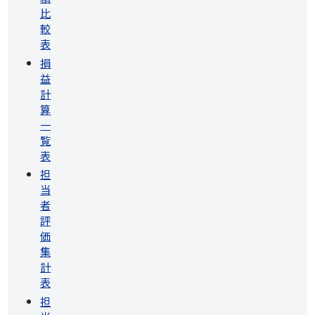
比
較
表
損
益
計
算
一
覧
表
担
当
者
評
価
集
計
表
担