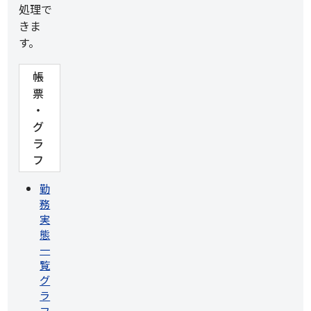
処理で
きま
す。
帳
票
・
グ
ラ
フ
勤
務
実
態
一
覧
グ
ラ
フ