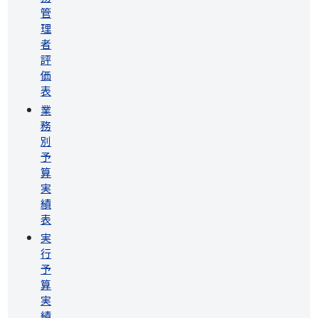
管
理
者
評
価
表
業
務
別
予
算
実
績
表
実
行
予
算
実
績