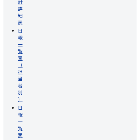
計
詳
細
表
日
報
一
覧
表
（
担
当
者
別
）
日
報
一
覧
表