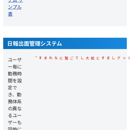
日報出面管理システム
ユーザ
※各サンプル画面上でクリックしますと拡大してご覧になれます。
ー毎に
勤務時
間を設
定で
き、勤
務体系
の異な
るユー
ザーも
同時に