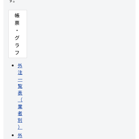
す。
帳
票
・
グ
ラ
フ
外
注
一
覧
表
（
業
者
別
）
外