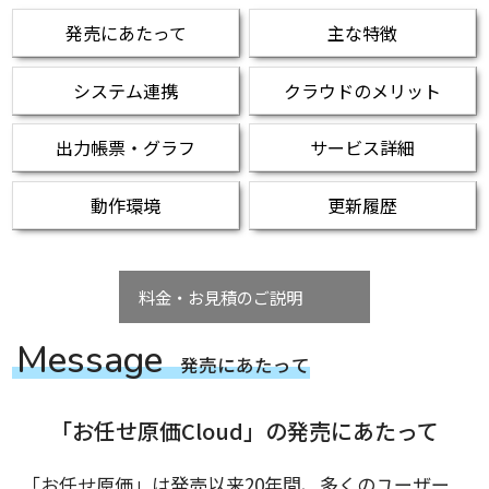
発売にあたって
主な特徴
システム連携
クラウドのメリット
出力帳票・グラフ
サービス詳細
動作環境
更新履歴
料金・お見積のご説明
M
e
s
s
a
g
e
発
売
に
あ
た
っ
て
「お任せ原価Cloud」の発売にあたって
「お任せ原価」は発売以来20年間、多くのユーザー