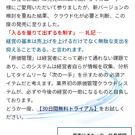
様にご愛用いただいて参りましたが、新バージョンの
検討を重ねた結果、
クラウド化が必要と判断、この
度の発売に至りました。
「入るを量りて出ずるを制す」 ─ 礼記 ─
経営の基本は売上げを上げるだけでなく無駄な支出を
抑えることである、と言われます。
「原価管理」は経営者にとって避けて通れない課題で
あり、このシステムは経営者自らが情報を収集、分析
してタイムリーな「次の一手」を示すための
必須ア
イテムだと考えます。業界初の原価管理クラウドシス
テムが、必ずや今後の経営の一助になるものと自負し
ております。
どうか一度、
【30日間無料トライアル】
をお試しく
ださい。
発売にあたって 社長挨拶