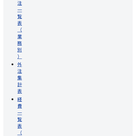
注
一
覧
表
（
業
務
別
）
外
注
集
計
表
経
費
一
覧
表
（