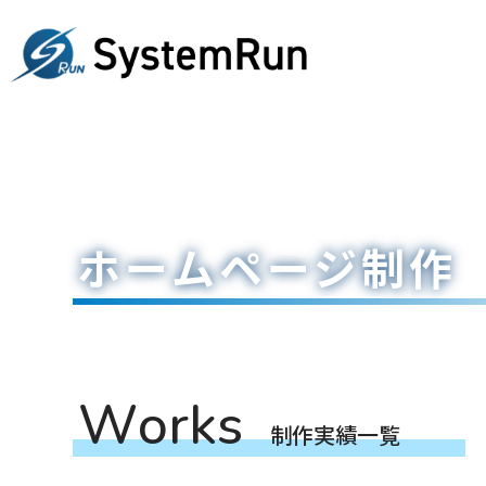
ホームページ制作
W
o
r
k
s
制
作
実
績
一
覧