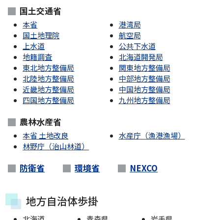
国土交通省
本省
港湾局
国土地理院
航空局
上水道
公共下水道
地籍調査
北海道開発局
東北地方整備局
関東地方整備局
北陸地方整備局
中部地方整備局
近畿地方整備局
中国地方整備局
四国地方整備局
九州地方整備局
農林水産省
本省 土地改良
水産庁（漁港漁場）
林野庁（治山林道）
防衛省
環境省
NEXCO
地方自治体歩掛
北海道
青森県
岩手県