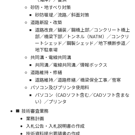
砂防・地すべり対策
砂防堰堤／流路／斜面対策
道路新設・改築
道路改良／舗装／鋼橋上部／コンクリート橋上
部／橋梁下部／トンネル（NATM）／コンクリ
ートシェッド／鋼製シェッド／地下横断歩道／
地下駐車場
共同溝・電線共同溝
共同溝／電線共同溝／情報ボックス
道路維持・修繕
道路維持／道路修繕／橋梁保全工事／雪寒
パソコン及びプリンタ使用料
パソコン（CADソフト含む／CADソフト含まな
い）／プリンタ
技術審査業務
業務計画
入札公告・入札説明書の作成
技術資料提出要請書の作成