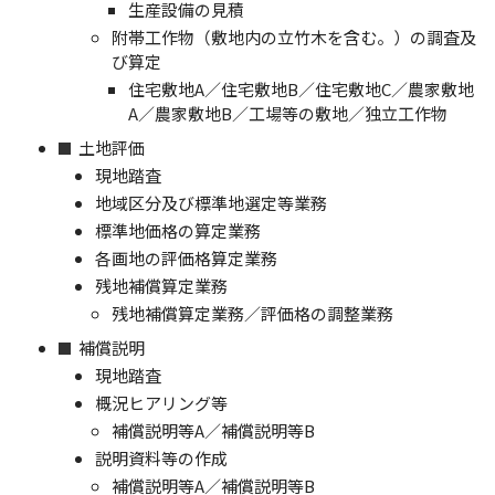
生産設備の見積
附帯工作物（敷地内の立竹木を含む。）の調査及
び算定
住宅敷地A／住宅敷地B／住宅敷地C／農家敷地
A／農家敷地B／工場等の敷地／独立工作物
土地評価
現地踏査
地域区分及び標準地選定等業務
標準地価格の算定業務
各画地の評価格算定業務
残地補償算定業務
残地補償算定業務／評価格の調整業務
補償説明
現地踏査
概況ヒアリング等
補償説明等A／補償説明等B
説明資料等の作成
補償説明等A／補償説明等B