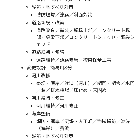
砂防・地すべり対策
砂防堰堤／流路／斜面対策
道路新設・改築
道路改良／舗装／鋼橋上部／コンクリート橋上
部／橋梁下部／コンクリートシェッド／鋼製シ
ェッド
道路維持・修繕
道路維持／道路修繕／橋梁保全工事
変更設計 簡易B区分
河川改修
築堤・護岸／浚渫（河川）／樋門・樋管／水門
／堰／排水機場／床止め・床固め
河川維持・修正
河川維持／河川修正
海岸整備
堤防・護岸／突堤・人工岬／海域堤防／浚渫
（海岸）／養浜
砂防・地すべり対策