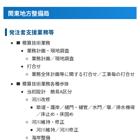
関東地方整備局
発注者支援業務等
積算技術業務
業務計画・現地調査
業務計画／現地調査
打合せ
業務全体計画等に関する打合せ／工事毎の打合せ
積算技術業務各種歩掛
当初設計 簡易A区分
河川改修
築堤・護岸／樋門・樋管／水門／堰／排水機場
／床止め・床固め
河川維持・修正
河川維持／河川修正
海岸整備