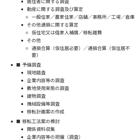
居住者に関する調査
動産に関する調査及び算定
一般住家／農家住家／店舗／事務所／工場／倉庫
その他通損に関する算定
仮住宅又は借家人補償／移転雑費
その他
通損合算（仮住居必要）／通損合算（仮住居不
要）
予備調査
現地踏査
企業内容等の調査
敷地使用実態の調査
建物調査
機械設備等調査
移転計画案の作成
移転工法案の検討
関係資料収集
企業内容等の把握（調査）