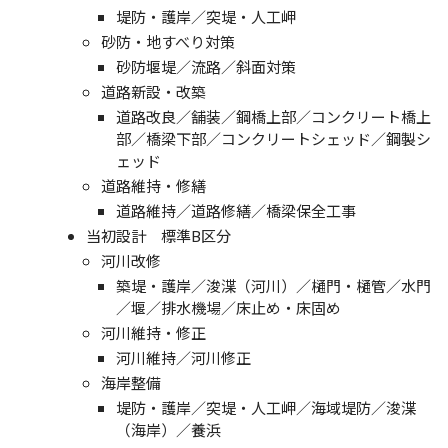
堤防・護岸／突堤・人工岬
砂防・地すべり対策
砂防堰堤／流路／斜面対策
道路新設・改築
道路改良／舗装／鋼橋上部／コンクリート橋上
部／橋梁下部／コンクリートシェッド／鋼製シ
ェッド
道路維持・修繕
道路維持／道路修繕／橋梁保全工事
当初設計 標準B区分
河川改修
築堤・護岸／浚渫（河川）／樋門・樋管／水門
／堰／排水機場／床止め・床固め
河川維持・修正
河川維持／河川修正
海岸整備
堤防・護岸／突堤・人工岬／海域堤防／浚渫
（海岸）／養浜