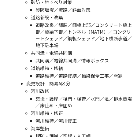
砂防・地すべり対策
砂防堰堤／流路／斜面対策
道路新設・改築
道路改良／舗装／鋼橋上部／コンクリート橋上
部／橋梁下部／トンネル（NATM）／コンクリ
ートシェッド／鋼製シェッド／地下横断歩道／
地下駐車場
共同溝・電線共同溝
共同溝／電線共同溝／情報ボックス
道路維持・修繕
道路維持／道路修繕／橋梁保全工事／雪寒
変更設計 簡易A区分
河川改修
築堤・護岸／樋門・樋管／水門／堰／排水機場
／床止め・床固め
河川維持・修正
河川維持／河川修正
海岸整備
堤防・護岸／突堤・人工岬