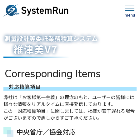
測量設計等委託業務積算システム
維津美V7
C
o
r
r
e
s
p
o
n
d
i
n
g
I
t
e
m
s
対
応
積
算
項
目
弊社は「お客様第一主義」の理念のもと、ユーザーの皆様には
様々な情報をリアルタイムに直接発信しております。
この「対応積算項目」に関しましては、掲載が若干遅れる場合
がございますので悪しからずご了承ください。
中央省庁／協会対応