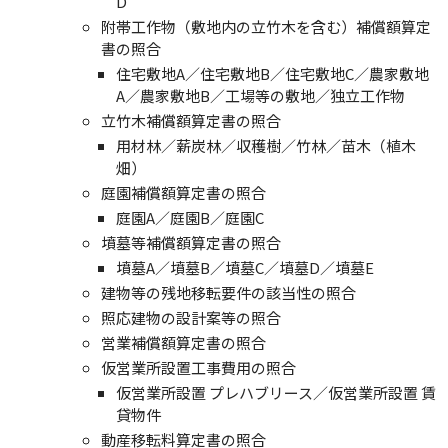
D
附帯工作物（敷地内の立竹木を含む）補償額算定
書の照合
住宅敷地A／住宅敷地B／住宅敷地C／農家敷地
A／農家敷地B／工場等の敷地／独立工作物
立竹木補償額算定書の照合
用材林／薪炭林／収穫樹／竹林／苗木（植木
畑）
庭園補償額算定書の照合
庭園A／庭園B／庭園C
墳墓等補償額算定書の照合
墳墓A／墳墓B／墳墓C／墳墓D／墳墓E
建物等の残地移転要件の該当性の照合
照応建物の設計案等の照合
営業補償額算定書の照合
仮営業所設置工事費用の照合
仮営業所設置 プレハブリース／仮営業所設置 賃
貸物件
動産移転料算定書の照合