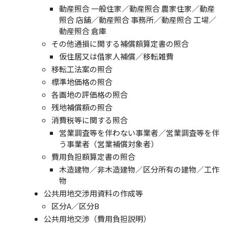
動産照合 一般住家／動産照合 農家住家／動産
照合 店舗／動産照合 事務所／動産照合 工場／
動産照合 倉庫
その他通損に関する補償額算定書の照合
仮住居又は借家人補償／移転雑費
移転工法案の照合
標準地価格の照合
各画地の評価格の照合
残地補償額の照合
消費税等に関する照合
営業調査等を伴わない事業者／営業調査等を伴
う事業者（営業補償対象者）
費用負担額算定書の照合
木造建物／非木造建物／区分所有の建物／工作
物
公共用地交渉用資料の作成等
区分A／区分B
公共用地交渉（費用負担説明）