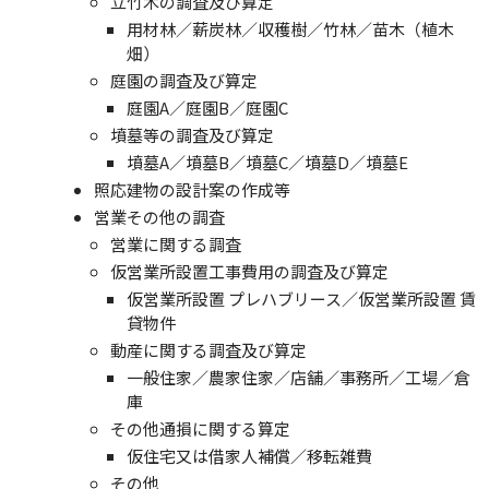
立竹木の調査及び算定
用材林／薪炭林／収穫樹／竹林／苗木（植木
畑）
庭園の調査及び算定
庭園A／庭園B／庭園C
墳墓等の調査及び算定
墳墓A／墳墓B／墳墓C／墳墓D／墳墓E
照応建物の設計案の作成等
営業その他の調査
営業に関する調査
仮営業所設置工事費用の調査及び算定
仮営業所設置 プレハブリース／仮営業所設置 賃
貸物件
動産に関する調査及び算定
一般住家／農家住家／店舗／事務所／工場／倉
庫
その他通損に関する算定
仮住宅又は借家人補償／移転雑費
その他