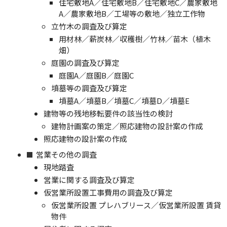
住宅敷地A／住宅敷地B／住宅敷地C／農家敷地
A／農家敷地B／工場等の敷地／独立工作物
立竹木の調査及び算定
用材林／薪炭林／収穫樹／竹林／苗木（植木
畑）
庭園の調査及び算定
庭園A／庭園B／庭園C
墳墓等の調査及び算定
墳墓A／墳墓B／墳墓C／墳墓D／墳墓E
建物等の残地移転要件の該当性の検討
建物計画案の策定／照応建物の設計案の作成
照応建物の設計案の作成
営業その他の調査
現地踏査
営業に関する調査及び算定
仮営業所設置工事費用の調査及び算定
仮営業所設置 プレハブリース／仮営業所設置 賃貸
物件