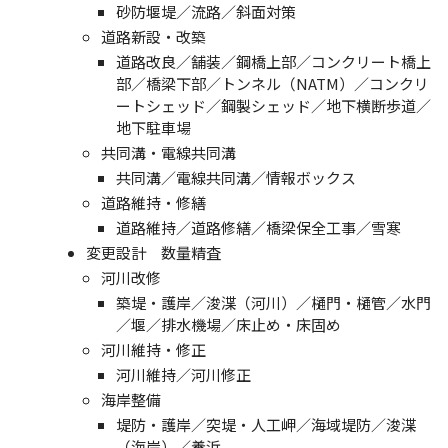
砂防堰堤／流路／斜面対策
道路新設・改築
道路改良／舗装／鋼橋上部／コンクリート橋上
部／橋梁下部／トンネル（NATM）／コンクリ
ートシェッド／鋼製シェッド／地下横断歩道／
地下駐車場
共同溝・電線共同溝
共同溝／電線共同溝／情報ボックス
道路維持・修繕
道路維持／道路修繕／橋梁保全工事／雪寒
変更設計 数量精査
河川改修
築堤・護岸／浚渫（河川）／樋門・樋管／水門
／堰／排水機場／床止め・床固め
河川維持・修正
河川維持／河川修正
海岸整備
堤防・護岸／突堤・人工岬／海域堤防／浚渫
（海岸）／養浜